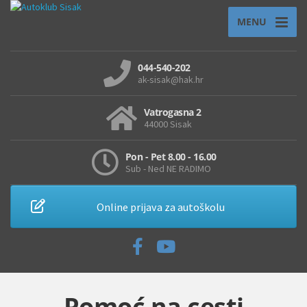
MENU
044-540-202
ak-sisak@hak.hr
Vatrogasna 2
44000 Sisak
Pon - Pet 8.00 - 16.00
Sub - Ned NE RADIMO
Online prijava za autoškolu
Pomoć na cesti