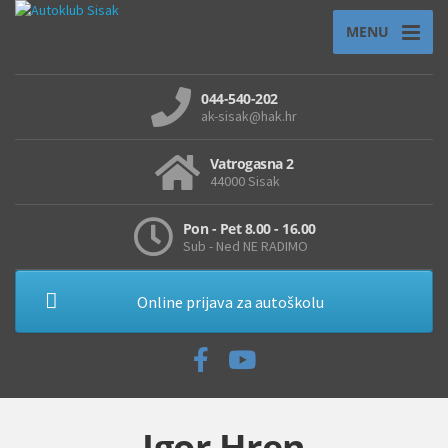
MENU
044-540-202
ak-sisak@hak.hr
Vatrogasna 2
44000 Sisak
Pon - Pet 8.00 - 16.00
Sub - Ned NE RADIMO
Online prijava za autoškolu
Igor Hren