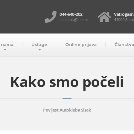
044-540-202
Vatrogasn
ak-sisak@hak.hr
44000 Sisa
 nama
Usluge
Online prijava
Članstv
Kako smo počeli
Povijest Autokluba Sisak