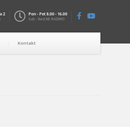
a 2
Pon - Pet 8.00 - 16.00
k
Sub - Ned NE RADIMO
o
Kontakt