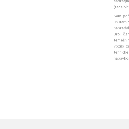
sadržaji
(tada bi
Sam poče
unutarnj
napredak
Broj čl
temeljni
vozilo z
tehničk
nabavkom