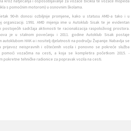
ma kroz natjecanja i osposobljavanje za vozače bicikla te vozače mopeda
cikla s pomoćnim motorom) u osnovnim školama.
tak 90-ih donosi ozbiljnije promjene, kako u statusu AMD-a tako i u
oj organizaciji. 1991. AMD mijenja ime u Autoklub Sisak te je evidentan
 postojećih sadržaja aktivnosti te racionalizacija raspoloživog prostora.
anova je u stalnom povećanju i 2011. godine Autoklub Sisak postaje
m autoklubom HAK-a i nositelj djelatnosti na području Županije. Nabavlja se
a prijevoz neispravnih i oštećenih vozila i ponovno se pokreće služba
e pomoći vozačima na cesti, a koja se kompletira početkom 2015. -
 pokretne tehničke radionice za popravak vozila na cesti.