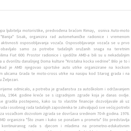
upa ljubitelja motoristike, predvođena braćom Rimay, osniva Auto-moto
 "Banija" Sisak, organizira rad automehaničke radionice i vremenom
aktivnosti osposobljavanja vozača. Osposobljavanje vozača se u prvo
 obavljalo samo za potrebe tadašnjih oružanih snaga na teretnim
lima Fiat 600. Prostor radionice i sjedište AMD-a bili su u nekadašnjim
 u dvorištu današnjeg Doma kulture "Kristalna kocka vedrine". Bilo je to i
 kad je AMD njegovao sportske auto utrke organizirane na kockom
m ulicama Grada te moto-cross utrke na nasipu kod Starog grada i na
 Željezari.
vrijeme odmicalo, a potreba je građanstva za autoškolom i održavanjem
asla, 1964. godine kreće se s izgradnjom zgrade koja je danas ovdje.
e gradila postepeno, kako su to vlastite financije dozvoljavale ali uz
uda i osobnog rada tadašnjih zaposlenika te zahvaljujući sve većoj potrebi
za vozačkom dozvolom zgrada se dovršava sredinom 70-ih godina. 1976.
MD organizira "Što znam i kako se ponašam u prometu" što predstavlja
 kontinuiranog rada s djecom i mladima na prometno-edukativnim