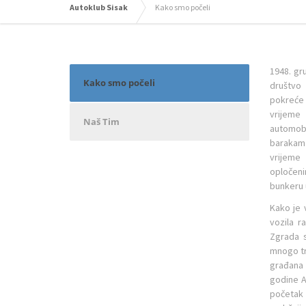
Autoklub Sisak
Kako smo počeli
1948. gr
Kako smo počeli
društvo
pokreće 
vrijeme
Naš Tim
automobi
barakama
vrijeme
opločeni
bunkeru u
Kako je 
vozila r
Zgrada s
mnogo tr
građana 
godine A
početak